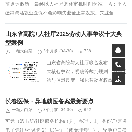
前退休政策，最终以人社局退休审批时间为准。 A：个人
缴纳灵活就业医保不会影响失业金正常发放。失业金...
山东省高院+人社厅2025劳动人事争议十大典
型案例
一颗大白菜
3个月前
(04-30)
738
山东省高院与人社厅联合发布，聚焦十
大核心争议，明确等裁判规则，统一司
法与仲裁尺度，强化劳动者权益保护与
企业合规用工指引。...
长春医保・异地就医备案最新要点
一颗大白菜
3个月前
(04-30)
642
可凭（派出所/社区服务机构出具）办理， 1）身份证/医保
电子凭证/社保卡 2）居住证（或受理凭证）、异地户口簿