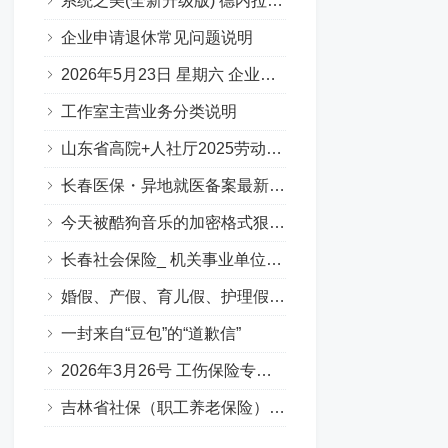
系统之美(全新升级版) 德内拉梅多斯
企业申请退休常见问题说明
2026年5月23日 星期六 企业职工基本养老保险专场问答汇总
工作室主营业务分类说明
山东省高院+人社厅2025劳动人事争议十大典型案例
长春医保・异地就医备案最新要点
今天被酷狗音乐的加密格式狠狠上了一课…
长春社会保险_ 机关事业单位养老保险（含职业年金）（Q&A版）
婚假、产假、育儿假、护理假（吉林省地方政策）
一封来自“豆包”的“道歉信”
2026年3月26号 工伤保险专场答疑（Q&A版）
吉林省社保（职工养老保险）补缴政策全解