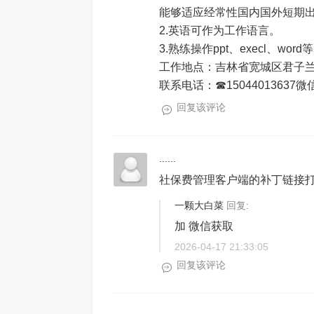
能够适应经常性国内国外短期
2.英语可作为工作语言。
3.熟练操作ppt、execl、w
工作地点：吉林省宽城区君子
联系电话：☎15044013637微
回复该评论
......
社保费管理客户端的补丁链接打
一颗大白菜
回复:
加 微信获取
2026-04-17 21:33:05
回复该评论