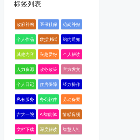
标签列表
政府补贴
医保社保
稳岗补贴
个人作品
数据测试
站内通知
其他内容
兴趣爱好
个人解读
人力资源
政务政策
官方发文
个人日记
住房保障
经办操作
私有服务
办公软件
劳动备案
吉大一院
AI智能体
情感音频
文档下载
深度解读
智慧人社