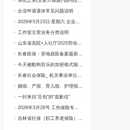
系统之美(全新升级版) 德内拉梅多斯
企业申请退休常见问题说明
2026年5月23日 星期六 企业职工基本养老保险专场问答汇总
工作室主营业务分类说明
山东省高院+人社厅2025劳动人事争议十大典型案例
长春医保・异地就医备案最新要点
今天被酷狗音乐的加密格式狠狠上了一课…
长春社会保险_ 机关事业单位养老保险（含职业年金）（Q&A版）
婚假、产假、育儿假、护理假（吉林省地方政策）
一封来自“豆包”的“道歉信”
2026年3月26号 工伤保险专场答疑（Q&A版）
吉林省社保（职工养老保险）补缴政策全解