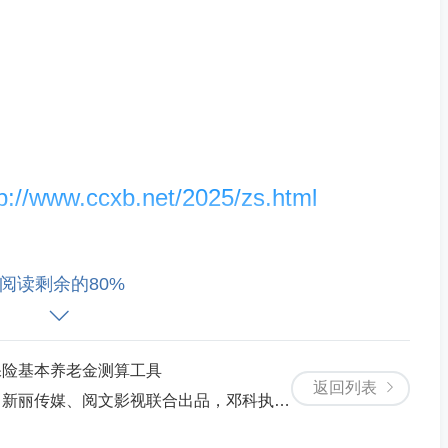
tp://www.ccxb.net/2025/zs.html
阅读剩余的80%
须使用当事人个人账户登录社保系统内导
息查询.xlsx）
。经办人单位账户无
保险基本养老金测算工具
。
返回列表
联合出品，邓科执导，郑卓群编剧，郭麒麟、宋轶主演的爱情喜剧。