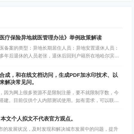
医疗保险异地就医管理办法》举例政策解读
医备案的类型：异地长期居住人员：异地安置退休人员：
多年后退休的人员老张，退休后回到户籍所在地哈尔滨定
尔滨，他就属于异地安置退休人员。异地居住人员：...
I合成，和在线文档访问，生成PDF加水印技术、以
库来解决常见问。
了，因为网上很多资源不是限制注册，要不就限制字数，今
音搭建。目前仅供个人内部测试使用。如有需求，可以联系
原始文档地址：【原文文档】 ...
》本文个人拟文不代表官方观点。
长春市的发展状况，及时发现和解决城市发展中的问题，提升