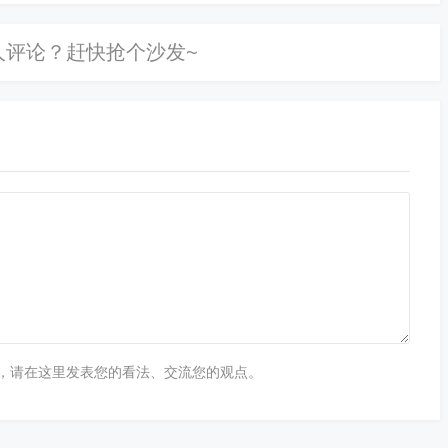
台“
https://ggfw.jlsi.jl.gov.cn/#/index”
使用】【电子社保卡或
，请在这里发表您的看法、交流您的观点。