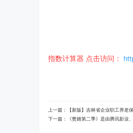
指数计算器 点击访问：
ht
要想准确计算只指数，
必
出个人缴费明细（个人缴费信
上一篇：
【新版】吉林省企业职工养老
法导出全部个人缴费明细
下一篇：
《赘婿第二季》是由腾讯影业、新丽传媒、阅文影视